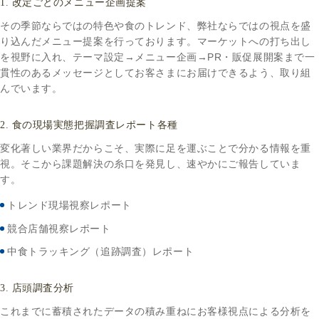
1. 改定ごとのメニュー企画提案
その季節ならではの特色や食のトレンド、弊社ならではの視点を盛
り込んだメニュー提案を行っております。マーケットへの打ち出し
を視野に入れ、テーマ設定→メニュー企画→PR・販促展開案まで一
貫性のあるメッセージとしてお客さまにお届けできるよう、取り組
んでいます。
2. 食の現場実態把握調査レポート各種
変化著しい業界だからこそ、実際に足を運ぶことで分かる情報を重
視。そこから課題解決の糸口を発見し、速やかにご報告していま
す。
トレンド現場視察レポート
競合店舗視察レポート
中食トラッキング（追跡調査）レポート
3. 店頭調査分析
これまでに蓄積されたデータの積み重ねにお客様視点による分析を