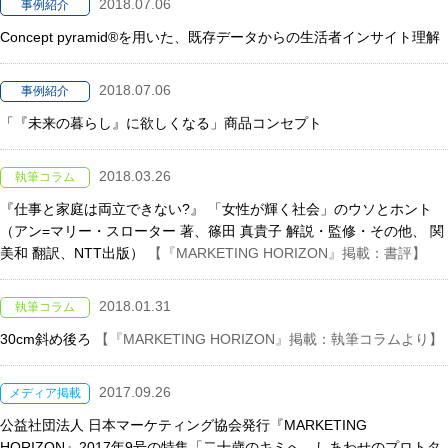
2018.07.06
事例紹介
Concept pyramid®を用いた、既存データからの生活者インサイト理解
2018.07.06
事例紹介
「『未来の暮らし』に欲しくなる」商品コンセプト
2018.03.26
執筆コラム
『仕事と家庭は両立できない?』 「女性が輝く社会」のウソとホント
（アン=マリー・スローター 著、篠田 真貴子 解説・監修・その他、 関
美和 翻訳、NTT出版）
【『MARKETING HORIZON』掲載：書評】
2018.01.31
執筆コラム
30cm斜め後ろ
【『MARKETING HORIZON』掲載：執筆コラムより】
2017.09.26
メディア掲載
公益社団法人 日本マーケティング協会発行『MARKETING
HORIZON』2017年9号の特集「二十歳のキミへ。しあわせのプロトタ