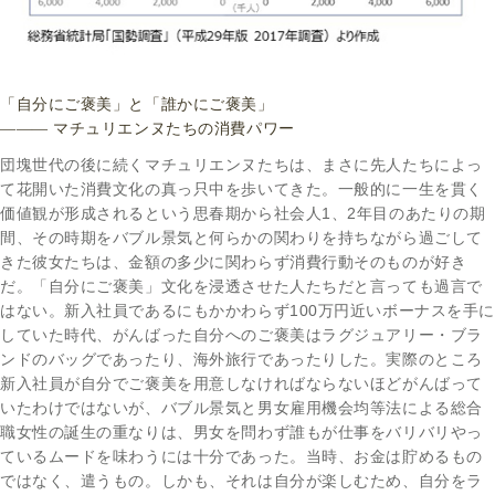
「自分にご褒美」と「誰かにご褒美」
――― マチュリエンヌたちの消費パワー
団塊世代の後に続くマチュリエンヌたちは、まさに先人たちによっ
て花開いた消費文化の真っ只中を歩いてきた。一般的に一生を貫く
価値観が形成されるという思春期から社会人1、2年目のあたりの期
間、その時期をバブル景気と何らかの関わりを持ちながら過ごして
きた彼女たちは、金額の多少に関わらず消費行動そのものが好き
だ。「自分にご褒美」文化を浸透させた人たちだと言っても過言で
はない。新入社員であるにもかかわらず100万円近いボーナスを手に
していた時代、がんばった自分へのご褒美はラグジュアリー・ブラ
ンドのバッグであったり、海外旅行であったりした。実際のところ
新入社員が自分でご褒美を用意しなければならないほどがんばって
いたわけではないが、バブル景気と男女雇用機会均等法による総合
職女性の誕生の重なりは、男女を問わず誰もが仕事をバリバリやっ
ているムードを味わうには十分であった。当時、お金は貯めるもの
ではなく、遣うもの。しかも、それは自分が楽しむため、自分をラ