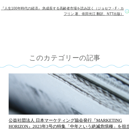
『人生100年時代の経済』 急成長する高齢者市場を読み説く（ジョセフ・F・カ
フリン 著、依田光江 翻訳、NTT出版）
このカテゴリーの記事
公益社団法人 日本マーケティング協会発行『MARKETING
HORIZON』2023年3号の特集「中年という絶滅危惧種」を担