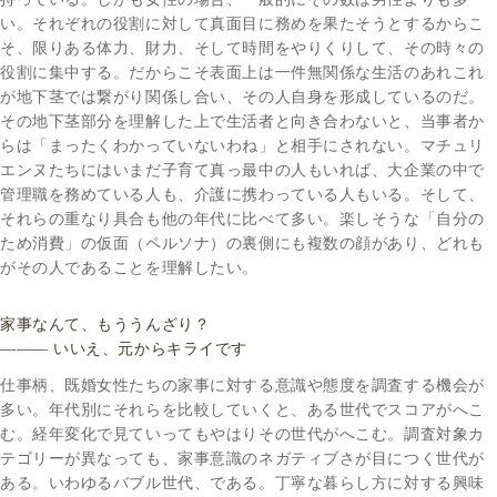
い。それぞれの役割に対して真面目に務めを果たそうとするからこ
そ、限りある体力、財力、そして時間をやりくりして、その時々の
役割に集中する。だからこそ表面上は一件無関係な生活のあれこれ
が地下茎では繋がり関係し合い、その人自身を形成しているのだ。
その地下茎部分を理解した上で生活者と向き合わないと、当事者か
らは「まったくわかっていないわね」と相手にされない。マチュリ
エンヌたちにはいまだ子育て真っ最中の人もいれば、大企業の中で
管理職を務めている人も、介護に携わっている人もいる。そして、
それらの重なり具合も他の年代に比べて多い。楽しそうな「自分の
ため消費」の仮面（ペルソナ）の裏側にも複数の顔があり、どれも
がその人であることを理解したい。
家事なんて、もううんざり？
――― いいえ、元からキライです
仕事柄、既婚女性たちの家事に対する意識や態度を調査する機会が
多い。年代別にそれらを比較していくと、ある世代でスコアがへこ
む。経年変化で見ていってもやはりその世代がへこむ。調査対象カ
テゴリーが異なっても、家事意識のネガティブさが目につく世代が
ある。いわゆるバブル世代、である。丁寧な暮らし方に対する興味