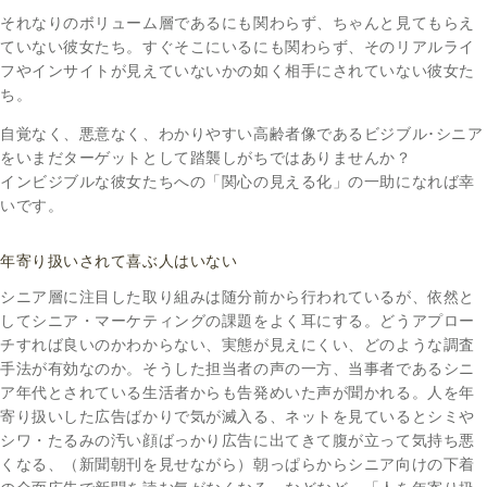
それなりのボリューム層であるにも関わらず、ちゃんと見てもらえ
ていない彼女たち。すぐそこにいるにも関わらず、そのリアルライ
フやインサイトが見えていないかの如く相手にされていない彼女た
ち。
自覚なく、悪意なく、わかりやすい高齢者像であるビジブル･シニア
をいまだターゲットとして踏襲しがちではありませんか？
インビジブルな彼女たちへの「関心の見える化」の一助になれば幸
いです。
年寄り扱いされて喜ぶ人はいない
シニア層に注目した取り組みは随分前から行われているが、依然と
してシニア・マーケティングの課題をよく耳にする。どうアプロー
チすれば良いのかわからない、実態が見えにくい、どのような調査
手法が有効なのか。そうした担当者の声の一方、当事者であるシニ
ア年代とされている生活者からも告発めいた声が聞かれる。人を年
寄り扱いした広告ばかりで気が滅入る、ネットを見ているとシミや
シワ・たるみの汚い顔ばっかり広告に出てきて腹が立って気持ち悪
くなる、（新聞朝刊を見せながら）朝っぱらからシニア向けの下着