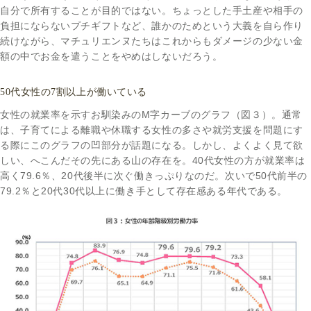
自分で所有することが目的ではない。ちょっとした手土産や相手の
負担にならないプチギフトなど、誰かのためという大義を自ら作り
続けながら、マチュリエンヌたちはこれからもダメージの少ない金
額の中でお金を遣うことをやめはしないだろう。
50代女性の7割以上が働いている
女性の就業率を示すお馴染みのM字カーブのグラフ（図３）。通常
は、子育てによる離職や休職する女性の多さや就労支援を問題にす
る際にこのグラフの凹部分が話題になる。しかし、よくよく見て欲
しい、へこんだその先にある山の存在を。40代女性の方が就業率は
高く79.6％、20代後半に次ぐ働きっぷりなのだ。次いで50代前半の
79.2％と20代30代以上に働き手として存在感ある年代である。