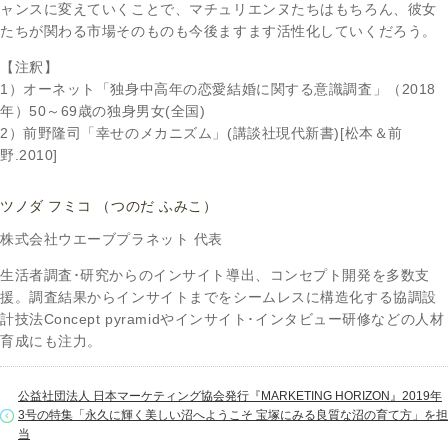
ャンスに変えていくことで、マチュリエンヌたちはもちろん、彼女
たちが関わる市場そのものも今後ますます活性化していくだろう。
【注釈】
1）オーネット「独身中高年の恋愛結婚に関する意識調査」（2018
年）50～69歳の独身男女(全国)
2）前野隆司「幸せのメカニズム」(講談社現代新書)[松本＆前
野.2010]
ツノダ フミコ （つのだ ふみこ）
株式会社ウエーブプラネット 代表
生活者調査･研究からのインサイト導出、コンセプト開発を多数支
援。調査結果からインサイトまでをシームレスに構造化する協調設
計技法Concept pyramidやインサイト･インタビュー研修などの人材
育成にも注力。
公益社団法人 日本マーケティング協会発行『MARKETING HORIZON』2019年
3号の特集「永久に輝く美しい沼へようこそ 宝塚にみる良質な沼の育て方」を担
当