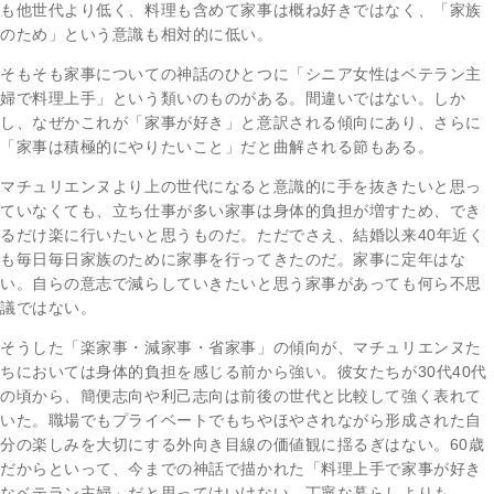
も他世代より低く、料理も含めて家事は概ね好きではなく、「家族
のため」という意識も相対的に低い。
そもそも家事についての神話のひとつに「シニア女性はベテラン主
婦で料理上手」という類いのものがある。間違いではない。しか
し、なぜかこれが「家事が好き」と意訳される傾向にあり、さらに
「家事は積極的にやりたいこと」だと曲解される節もある。
マチュリエンヌより上の世代になると意識的に手を抜きたいと思っ
ていなくても、立ち仕事が多い家事は身体的負担が増すため、でき
るだけ楽に行いたいと思うものだ。ただでさえ、結婚以来40年近く
も毎日毎日家族のために家事を行ってきたのだ。家事に定年はな
い。自らの意志で減らしていきたいと思う家事があっても何ら不思
議ではない。
そうした「楽家事・減家事・省家事」の傾向が、マチュリエンヌた
ちにおいては身体的負担を感じる前から強い。彼女たちが30代40代
の頃から、簡便志向や利己志向は前後の世代と比較して強く表れて
いた。職場でもプライベートでもちやほやされながら形成された自
分の楽しみを大切にする外向き目線の価値観に揺るぎはない。60歳
だからといって、今までの神話で描かれた「料理上手で家事が好き
なベテラン主婦」だと思ってはいけない。丁寧な暮らしよりも