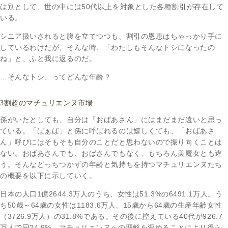
は別として、世の中には50代以上を対象とした各種割引が存在して
いる。
シニア扱いされると腹を立てつつも、割引の恩恵はちゃっかり手に
しているわけだが、そんな時、「わたしもそんなトシになったの
ね」と、ふと我に返るのだ。
…そんなトシ、ってどんな年齢？
3割超のマチュリエンヌ市場
孫がいたとしても、自分は「おばあさん」にはまだまだ遠いと思っ
ている。「ばぁば」と孫に呼ばれるのは嬉しくても、「おばあさ
ん」呼びにはそもそも自分のことだと思わないので振り向くことは
ない。おばあさんでも、おばさんでもなく、もちろん美魔女とも違
う。そんなどっちつかずの年齢と気持ちを持つマチュリエンヌたち
の概要を以下に示していく。
日本の人口1億2644.3万人のうち、女性は51.3%の6491.1万人。う
ち50歳～64歳の女性は1183.6万人、15歳から64歳の生産年齢女性
（3726.9万人）の31.8%である。その後に控えている40代が926.7
万人で同24.9%。マチュリエンヌへの理解を深めることにより得ら