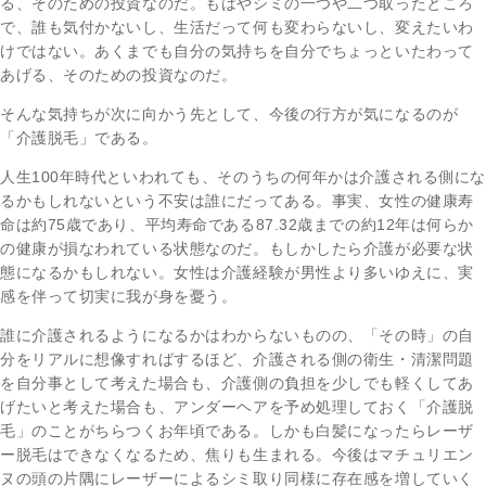
る、そのための投資なのだ。もはやシミの一つや二つ取ったところ
で、誰も気付かないし、生活だって何も変わらないし、変えたいわ
けではない。あくまでも自分の気持ちを自分でちょっといたわって
あげる、そのための投資なのだ。
そんな気持ちが次に向かう先として、今後の行方が気になるのが
「介護脱毛」である。
人生100年時代といわれても、そのうちの何年かは介護される側にな
るかもしれないという不安は誰にだってある。事実、女性の健康寿
命は約75歳であり、平均寿命である87.32歳までの約12年は何らか
の健康が損なわれている状態なのだ。もしかしたら介護が必要な状
態になるかもしれない。女性は介護経験が男性より多いゆえに、実
感を伴って切実に我が身を憂う。
誰に介護されるようになるかはわからないものの、「その時」の自
分をリアルに想像すればするほど、介護される側の衛生・清潔問題
を自分事として考えた場合も、介護側の負担を少しでも軽くしてあ
げたいと考えた場合も、アンダーヘアを予め処理しておく「介護脱
毛」のことがちらつくお年頃である。しかも白髪になったらレーザ
ー脱毛はできなくなるため、焦りも生まれる。今後はマチュリエン
ヌの頭の片隅にレーザーによるシミ取り同様に存在感を増していく