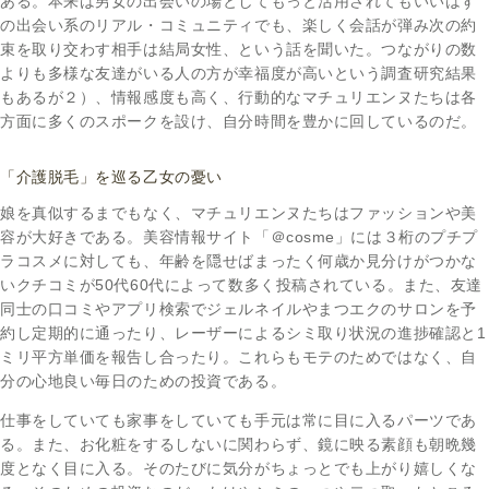
ある。本来は男女の出会いの場としてもっと活用されてもいいはず
の出会い系のリアル・コミュニティでも、楽しく会話が弾み次の約
束を取り交わす相手は結局女性、という話を聞いた。つながりの数
よりも多様な友達がいる人の方が幸福度が高いという調査研究結果
もあるが２）、情報感度も高く、行動的なマチュリエンヌたちは各
方面に多くのスポークを設け、自分時間を豊かに回しているのだ。
「介護脱毛」を巡る乙女の憂い
娘を真似するまでもなく、マチュリエンヌたちはファッションや美
容が大好きである。美容情報サイト「＠cosme」には３桁のプチプ
ラコスメに対しても、年齢を隠せばまったく何歳か見分けがつかな
いクチコミが50代60代によって数多く投稿されている。また、友達
同士の口コミやアプリ検索でジェルネイルやまつエクのサロンを予
約し定期的に通ったり、レーザーによるシミ取り状況の進捗確認と1
ミリ平方単価を報告し合ったり。これらもモテのためではなく、自
分の心地良い毎日のための投資である。
仕事をしていても家事をしていても手元は常に目に入るパーツであ
る。また、お化粧をするしないに関わらず、鏡に映る素顔も朝晩幾
度となく目に入る。そのたびに気分がちょっとでも上がり嬉しくな