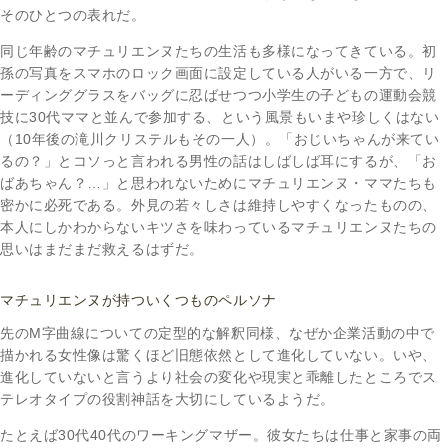
そのひとつの表れだ。
同じ年齢のマチュリエンヌたちの生活も多様になってきている。初
孫の写真をスマホのロック画面に設定している人がいる一方で、リ
ーディンググラスをバッグに忍ばせつつ小学生の子どもの運動会競
技に30代ママと並んで参加する、という風景もいまや珍しくはない
（10年後の滝川クリステルもその一人）。「おじいちゃんが来てい
るの？」とコソっと言われる男性の話はしばしば耳にするが、「お
ばあちゃん？…」と思われないためにマチュリエンヌ・ママたちも
密かに必死である。外見の若々しさは維持しやすくなったものの、
本人にしかわからないキツさを味わっているマチュリエンヌたちの
思いはまだまだ救えるはずだ。
マチュリエンヌが持ついくつものペルソナ
先のM字曲線についての定型的な解釈同様、なぜか企業活動の中で
描かれる女性像は驚くほど旧態依然として進化していない。いや、
進化していないと言うより社会の変化や現実と乖離したところでス
テレオタイプの役割神話を大切にしているようだ。
たとえば30代40代のワーキングマザー。彼女たちは仕事と家事の両