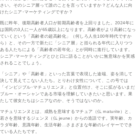
さい。そのシニア層って誰のことを言っていますか？どんな人に向
けたシニア･マーケティングですか？
既に昨年、後期高齢者人口が前期高齢者を上回りました。2024年に
は国民の3人に一人が65歳以上になります。高齢者がより高齢になっ
ていくという「高齢者の超高齢化」（何しろ人生100年時代ですか
ら）と、その一方で新たに「シニア層」と括られる年代に入りつつ
ある人たちによる「高齢者の若年化」とが同時に進行しています。
シニア･マーケティングとひと口に語ることがいかに無意味かを実感
されることでしょう。
「シニア」や「高齢者」といった言葉で表現した途端、姿を消して
決して見えてこない人たち。とりわけ女性について、この号では
「インビジブル･マチュリエンヌ」と位置付け、そこに拡がるいまだ
ブルー・オーシャンである市場を理解していきたいと思います。果
たして彼女たちはシニアなのか、そうではないのか。
マチュリエンヌとは、成熟を意味するマチュア（仏 maturite）と、
若さを意味するジェンヌ（仏 jeune）からの造語です。実年齢、カ
ラダ年齢、意識年齢、生活年齢…さまざまな年齢のレイヤーででき
ている人たちです。