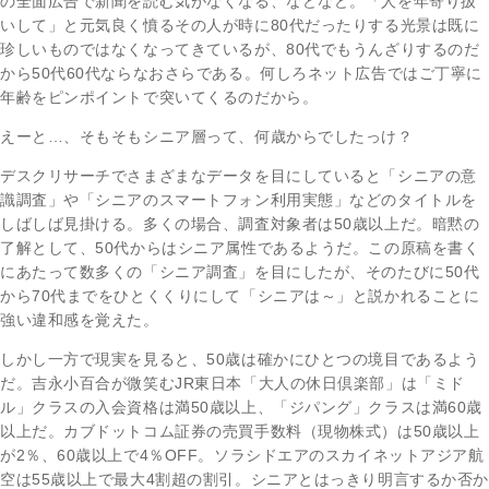
の全面広告で新聞を読む気がなくなる、などなど。「人を年寄り扱
いして」と元気良く憤るその人が時に80代だったりする光景は既に
珍しいものではなくなってきているが、80代でもうんざりするのだ
から50代60代ならなおさらである。何しろネット広告ではご丁寧に
年齢をピンポイントで突いてくるのだから。
えーと…、そもそもシニア層って、何歳からでしたっけ？
デスクリサーチでさまざまなデータを目にしていると「シニアの意
識調査」や「シニアのスマートフォン利用実態」などのタイトルを
しばしば見掛ける。多くの場合、調査対象者は50歳以上だ。暗黙の
了解として、50代からはシニア属性であるようだ。この原稿を書く
にあたって数多くの「シニア調査」を目にしたが、そのたびに50代
から70代までをひとくくりにして「シニアは～」と説かれることに
強い違和感を覚えた。
しかし一方で現実を見ると、50歳は確かにひとつの境目であるよう
だ。吉永小百合が微笑むJR東日本「大人の休日倶楽部」は「ミド
ル」クラスの入会資格は満50歳以上、「ジパング」クラスは満60歳
以上だ。カブドットコム証券の売買手数料（現物株式）は50歳以上
が2％、60歳以上で4％OFF。ソラシドエアのスカイネットアジア航
空は55歳以上で最大4割超の割引。シニアとはっきり明言するか否か