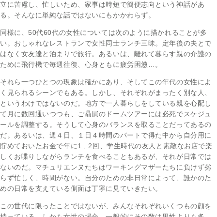
立に苦慮し、忙しいため、家事は時短で簡便志向という神話があ
る。そんなに単純な話ではないにもかかわらず。
同様に、50代60代の女性については次のように描かれることが多
い。おしゃれなレストランで女性同士ランチ三昧。定年後の夫とで
はなく女友達と泊まりで旅行。あるいは、離れて暮らす親の介護の
ために飛行機で毎週往復、心身ともに疲労困憊…。
それら一つひとつの現象は確かにあり、そしてこの年代の女性によ
く見られるシーンでもある。しかし、それぞれがまったく別な人、
というわけではないのだ。地方で一人暮らしをしている親を心配し
て月に数回通いつつも、ご贔屓のドームツアーには必死でスケジュ
ールを調整する。そうして心身のバランスを取ることだってあるの
だ。あるいは、週４日、１日４時間のパートで得た中から自分用に
貯めておいたお金で年に1 , 2回、学生時代の友人と素敵なお店で楽
しくお喋りしながらランチを食べることもあるが、それが日常では
ないのだ。マチュリエンヌたちはワーキングマザーたちに負けず劣
らず忙しく、時間がない。自分のための非日常によって、誰かのた
めの日常を支えている側面は丁寧に見ていきたい。
この世代に限ったことではないが、みんなそれぞれいくつもの顔を
持っている。しかも女性の場合、一般的にその数は男性よりも多