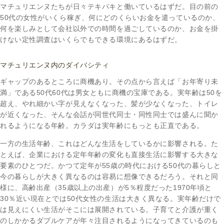
マチュリエンヌたちが日々テキパキと働いているはずだ。目の前の
50代の女性がいくら稼ぎ、何にどのくらいお金を遣っているのか、
何を楽しみとして会社以外での時間を過ごしているのか、お金を掛
けない定性調査はいくらでもできる環境にあるはずだ。
マチュリエンヌ内のダイバシティ
ギャップのあるところに商機あり。その点から言えば「お年寄り未
満」である50代60代は男女ともに商機の宝庫である。実年齢は50を
超え、やれ細かい字が見えなくなった、髪が少なくなった、トイレ
が近くなった、そんな会話が同世代同士・同性同士では盛んに聞か
れるようになる年齢。カラダは実年齢にもっとも正直である。
一方の生活年齢、これはどんな生活をしているかに影響される。た
とえば、企業における定年年齢の変化も直接生活に影響する大きな
要素のひとつだ。かつて定年が55歳の時代における50代の暮らしと
今の暮らしが大きく異なるのは容易に想像できるだろう。それと同
様に、高齢出産（35歳以上の出産）が5％程度だった1970年頃と
30％近い現在とでは50代女性の生活は大きく異なる。実年齢だけで
は見えにくい生活がそこには展開されている。子育てと介護が重く
のしかかるダブルケアが年々注目されるようになってきているのも