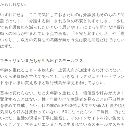
かもしれない。
いずれにせよ、ここで気にしておきたいのは介護脱毛そのものの問
題ではなく、「介護する側・される側の不安と恥ずかしさ」「少し
でも介護負担を減らしたいという思いやり」によって新たな消費行
動への関心が生まれている点である。「不安と恥ずかしさ」や「思
いやり」、双方の気持ちの葛藤が向かう先は脱毛問題だけではない
はずだ。
マチュリエンヌたちが生み出すスモールマス
年齢を重ねること＝本物志向・上質志向が加速するわけではない。
いくら消費好き世代であっても、いきなりラグジュアリー・ブラン
ドをほいほい買えるほど銀行残高が増えるわけではない。
基本は変わらない。たとえ年齢を重ねても、価値観や好みが大きく
変化することはない。性・年齢だけで生活者を見ることの不自然さ
を改めて自戒したい。目の前の50代60代は大学生や新入社員の頃と
気持ちや好みは変わっていない。50になったらシニア属性、ではな
いのだ。生活の現場を丁寧に観察し、そのインサイトを拾い集めて
いくことで、マチュリエンヌたちに生まれているスモールマスをチ