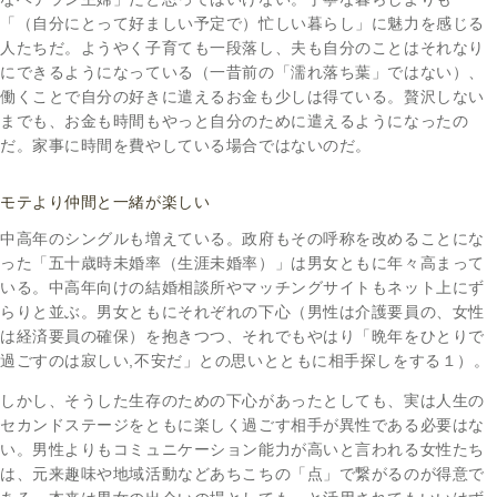
「（自分にとって好ましい予定で）忙しい暮らし」に魅力を感じる
人たちだ。ようやく子育ても一段落し、夫も自分のことはそれなり
にできるようになっている（一昔前の「濡れ落ち葉」ではない）、
働くことで自分の好きに遣えるお金も少しは得ている。贅沢しない
までも、お金も時間もやっと自分のために遣えるようになったの
だ。家事に時間を費やしている場合ではないのだ。
モテより仲間と一緒が楽しい
中高年のシングルも増えている。政府もその呼称を改めることにな
った「五十歳時未婚率（生涯未婚率）」は男女ともに年々高まって
いる。中高年向けの結婚相談所やマッチングサイトもネット上にず
らりと並ぶ。男女ともにそれぞれの下心（男性は介護要員の、女性
は経済要員の確保）を抱きつつ、それでもやはり「晩年をひとりで
過ごすのは寂しい,不安だ」との思いとともに相手探しをする１）。
しかし、そうした生存のための下心があったとしても、実は人生の
セカンドステージをともに楽しく過ごす相手が異性である必要はな
い。男性よりもコミュニケーション能力が高いと言われる女性たち
は、元来趣味や地域活動などあちこちの「点」で繋がるのが得意で