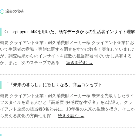
過去の投稿
Concept pyramid®を用いた、既存データからの生活者インサイト理解
概要 クライアント企業：耐久消費財メーカー様 クライアント企業にお
いて生活者の意識・実態に関する調査をすでに数多く実施していました
が、調査結果からのインサイトを複数の担当部署間でいかに共有する
か、また、次のステップである …
続きを読む
→
「『未来の暮らし』に欲しくなる」商品コンセプト
概要 クライアント企業：耐久消費財メーカー様 未来を先取りしたライ
フスタイルを送る人びと「高感度×好感度な生活者」を2名迎え、クラ
イアント企業の担当者8名と共に、10年後の未来の生活を描き、そこか
ら見える変化の方向性を探 …
続きを読む
→