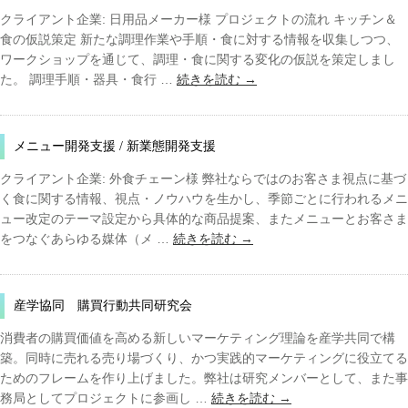
クライアント企業: 日用品メーカー様 プロジェクトの流れ キッチン＆
食の仮説策定 新たな調理作業や手順・食に対する情報を収集しつつ、
ワークショップを通じて、調理・食に関する変化の仮説を策定しまし
た。 調理手順・器具・食行 …
続きを読む
→
メニュー開発支援 / 新業態開発支援
クライアント企業: 外食チェーン様 弊社ならではのお客さま視点に基づ
く食に関する情報、視点・ノウハウを生かし、季節ごとに行われるメニ
ュー改定のテーマ設定から具体的な商品提案、またメニューとお客さま
をつなぐあらゆる媒体（メ …
続きを読む
→
産学協同 購買行動共同研究会
消費者の購買価値を高める新しいマーケティング理論を産学共同で構
築。同時に売れる売り場づくり、かつ実践的マーケティングに役立てる
ためのフレームを作り上げました。弊社は研究メンバーとして、また事
務局としてプロジェクトに参画し …
続きを読む
→